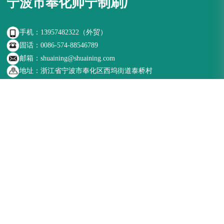
宁波市奉化帅宁制刷厂
手机：13957482322（外贸）
固话：0086-574-88546789
邮箱：shuaining@shuaining.com
地址：浙江省宁波市奉化区西坞街道泰桥村
扫一扫关注我们
版权所有 © 宁波市奉化帅宁制刷厂 |